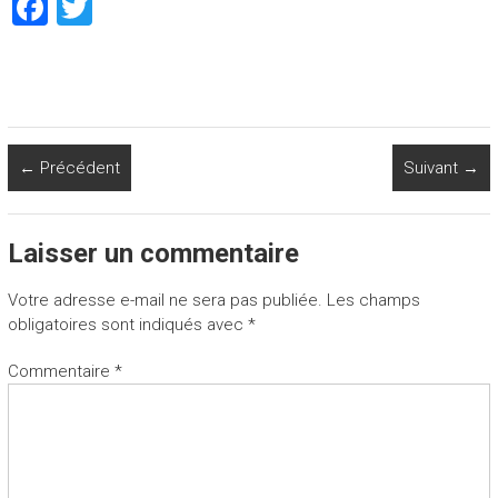
F
T
a
wi
ce
tt
b
er
o
← Précédent
Suivant →
ok
Laisser un commentaire
Votre adresse e-mail ne sera pas publiée.
Les champs
obligatoires sont indiqués avec
*
Commentaire
*