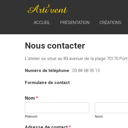
Skip
ARTI'VENT
to
content
Réparation,
ACCUEIL
PRÉSENTATION
CRÉATIONS
entretient,
remise en état
et vente
Nous contacter
d'instruments
à vent
L’atelier se situe au 83 avenue de la plage 70170 Por
Numéro de téléphone
: 03 84 68 95 13
Formulaire de contact
:
Nom
*
Prénom
Nom
Adresse de contact
*