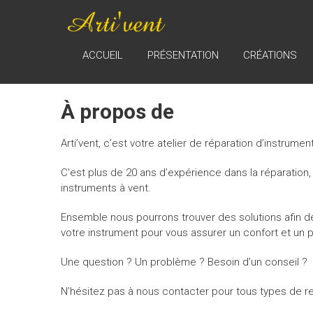
Skip
ARTI'VENT
to
content
Réparation,
ACCUEIL
PRÉSENTATION
CRÉATIONS
entretient,
remise en état
et vente
À propos de
d'instruments
à vent
Arti’vent, c’est votre atelier de réparation d’instrum
C’est plus de 20 ans d’expérience dans la réparation
instruments à vent.
Ensemble nous pourrons trouver des solutions afin d
votre instrument pour vous assurer un confort et un pl
Une question ? Un problème ? Besoin d’un conseil ?
N’hésitez pas à nous contacter pour tous types de re