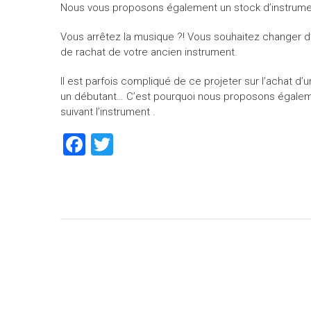
Nous vous proposons également un stock d’instrument
Vous arrêtez la musique ?! Vous souhaitez changer d
de rachat de votre ancien instrument.
Il est parfois compliqué de ce projeter sur l’achat 
un débutant… C’est pourquoi nous proposons également
suivant l’instrument .
F
T
a
wi
ce
tt
b
er
o
ok