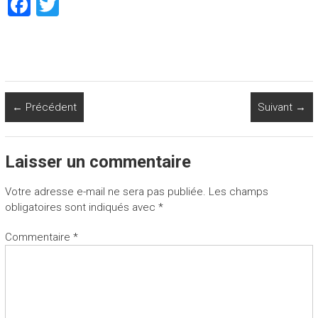
F
T
a
wi
ce
tt
b
er
o
← Précédent
Suivant →
ok
Laisser un commentaire
Votre adresse e-mail ne sera pas publiée.
Les champs
obligatoires sont indiqués avec
*
Commentaire
*