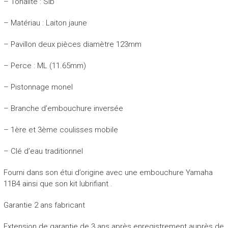
– Tonalité : Sib
– Matériau : Laiton jaune
– Pavillon deux pièces diamètre 123mm
– Perce : ML (11.65mm)
– Pistonnage monel
– Branche d’embouchure inversée
– 1ère et 3ème coulisses mobile
– Clé d’eau traditionnel
Fourni dans son étui d’origine avec une embouchure Yamaha
11B4 ainsi que son kit lubrifiant .
Garantie 2 ans fabricant
Extension de garantie de 3 ans après enregistrement auprès de