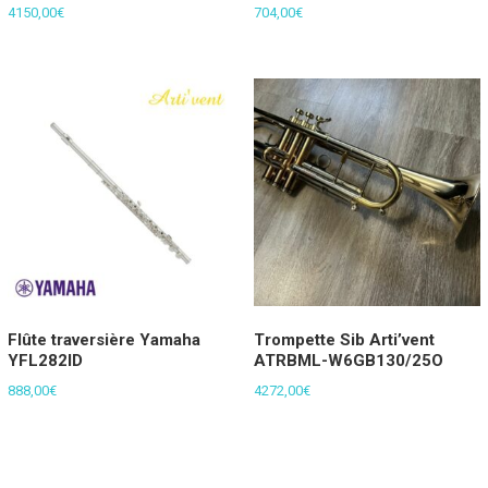
4150,00
€
704,00
€
Flûte traversière Yamaha
Trompette Sib Arti’vent
YFL282ID
ATRBML-W6GB130/25O
888,00
€
4272,00
€