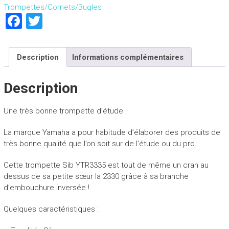
Trompettes/Cornets/Bugles
F
T
a
wi
ce
tt
Description
Informations complémentaires
b
er
o
Description
ok
Une très bonne trompette d’étude !
La marque Yamaha a pour habitude d’élaborer des produits de
très bonne qualité que l’on soit sur de l’étude ou du pro.
Cette trompette Sib YTR3335 est tout de même un cran au
dessus de sa petite sœur la 2330 grâce à sa branche
d’embouchure inversée !
Quelques caractéristiques :