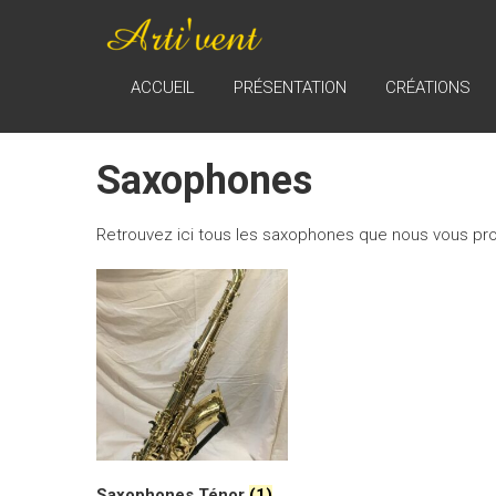
Skip
ARTI'VENT
to
content
Réparation,
ACCUEIL
PRÉSENTATION
CRÉATIONS
entretient,
remise en état
et vente
Saxophones
d'instruments
à vent
Retrouvez ici tous les saxophones que nous vous pr
Saxophones Ténor
(1)