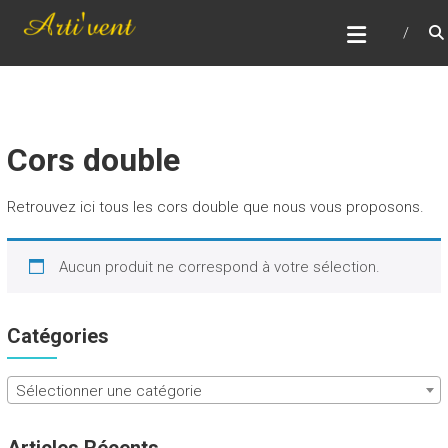
Skip
ARTI'VENT
to
Réparation, entretient, remise en état et vente
content
d'instruments à vent
Cors double
Retrouvez ici tous les cors double que nous vous proposons.
Aucun produit ne correspond à votre sélection.
Catégories
Sélectionner une catégorie