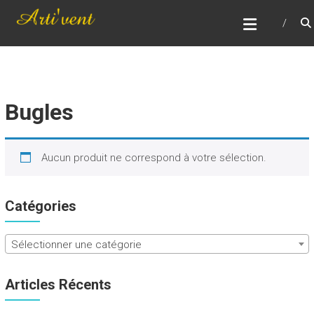
Skip
ARTI'VENT
to
Réparation, entretient, remise en état et vente
content
d'instruments à vent
Bugles
Aucun produit ne correspond à votre sélection.
Catégories
Sélectionner une catégorie
Articles Récents