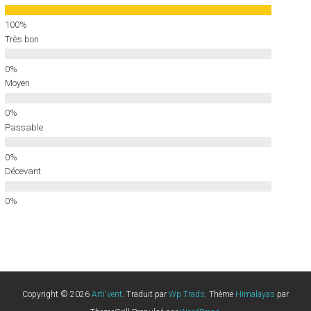
Très bon
Moyen
Passable
Décevant
Copyright © 2026
Arti'vent
. Traduit par
Wp Trads
. Thème
Himalayas
par