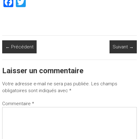
F
T
a
wi
ce
tt
b
er
o
← Précédent
Suivant →
ok
Laisser un commentaire
Votre adresse e-mail ne sera pas publiée.
Les champs
obligatoires sont indiqués avec
*
Commentaire
*