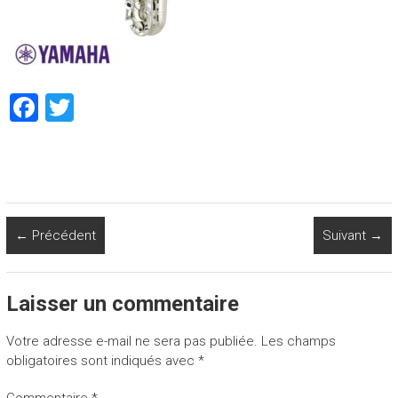
F
T
a
wi
ce
tt
b
er
o
← Précédent
Suivant →
ok
Laisser un commentaire
Votre adresse e-mail ne sera pas publiée.
Les champs
obligatoires sont indiqués avec
*