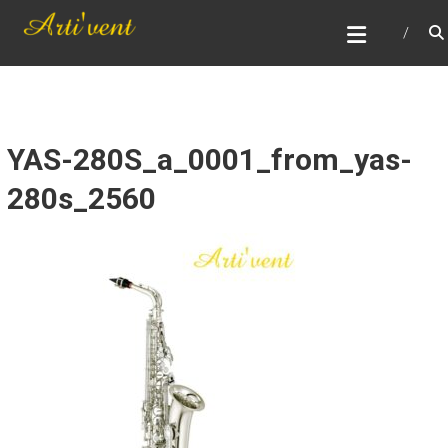
Skip
ARTI'VENT
to
Réparation, entretient, remise en état et vente
content
d'instruments à vent
YAS-280S_a_0001_from_yas-
280s_2560