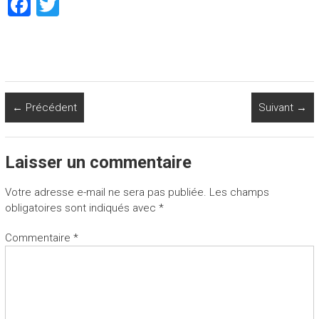
F
T
a
wi
ce
tt
b
er
o
← Précédent
Suivant →
ok
Laisser un commentaire
Votre adresse e-mail ne sera pas publiée.
Les champs
obligatoires sont indiqués avec
*
Commentaire
*