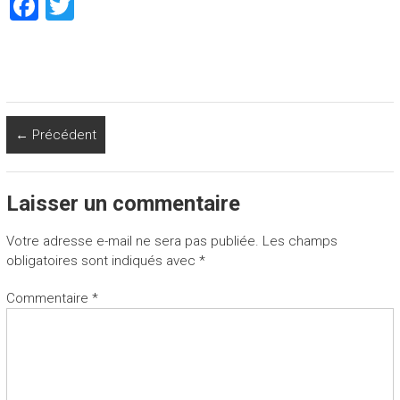
F
T
a
wi
ce
tt
b
er
o
← Précédent
ok
Laisser un commentaire
Votre adresse e-mail ne sera pas publiée.
Les champs
obligatoires sont indiqués avec
*
Commentaire
*