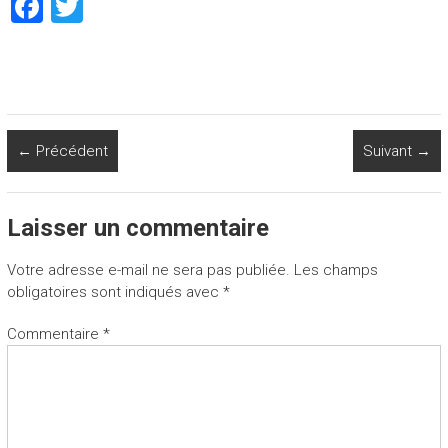
F
T
a
wi
ce
tt
b
er
o
← Précédent
Suivant →
ok
Laisser un commentaire
Votre adresse e-mail ne sera pas publiée.
Les champs
obligatoires sont indiqués avec
*
Commentaire
*