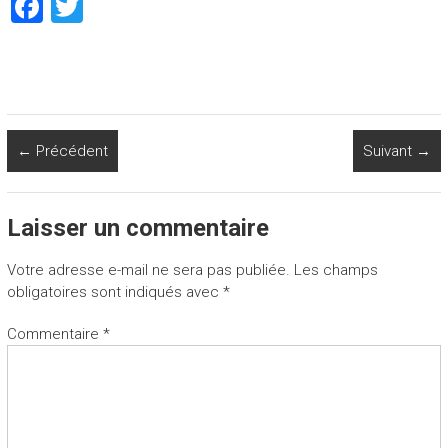
F
T
a
wi
ce
tt
b
er
o
← Précédent
Suivant →
ok
Laisser un commentaire
Votre adresse e-mail ne sera pas publiée.
Les champs
obligatoires sont indiqués avec
*
Commentaire
*