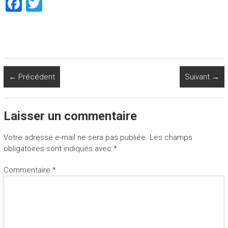
F
T
a
wi
ce
tt
b
er
o
← Précédent
Suivant →
ok
Laisser un commentaire
Votre adresse e-mail ne sera pas publiée.
Les champs
obligatoires sont indiqués avec
*
Commentaire
*