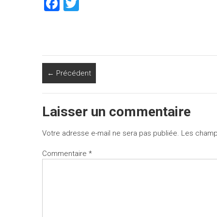
F
T
a
wi
ce
tt
b
er
o
← Précédent
ok
Laisser un commentaire
Votre adresse e-mail ne sera pas publiée.
Les champs
Commentaire
*