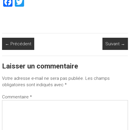
F
T
a
wi
ce
tt
b
er
o
← Précédent
Suivant →
ok
Laisser un commentaire
Votre adresse e-mail ne sera pas publiée.
Les champs
obligatoires sont indiqués avec
*
Commentaire
*