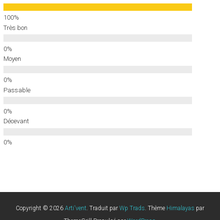
Très bon
Moyen
Passable
Décevant
Copyright © 2026
Arti'vent
. Traduit par
Wp Trads
. Thème
Himalayas
par