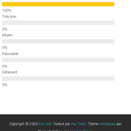
Très bon
Moyen
Passable
Décevant
Copyright © 2026
Arti'vent
. Traduit par
Wp Trads
. Thème
Himalayas
par