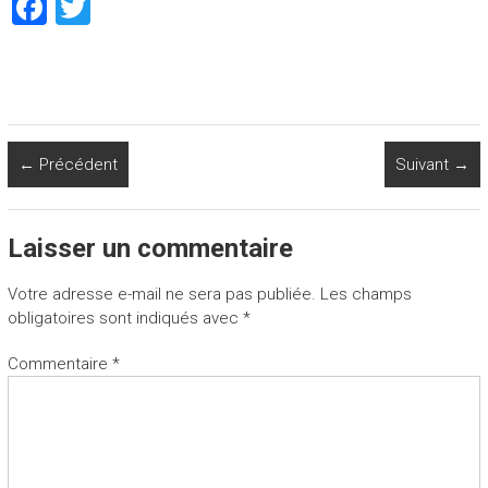
F
T
a
wi
ce
tt
b
er
o
← Précédent
Suivant →
ok
Laisser un commentaire
Votre adresse e-mail ne sera pas publiée.
Les champs
obligatoires sont indiqués avec
*
Commentaire
*