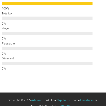
Très bon
Moyen
Passable
Décevant
Copyright © 2026
Arti'vent
. Traduit par
Wp Trads
. Thème
Himalayas
par