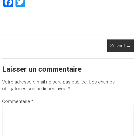
F
T
a
wi
ce
tt
b
er
o
Suivant →
ok
Laisser un commentaire
Votre adresse e-mail ne sera pas publiée.
Les champs
obligatoires sont indiqués avec
*
Commentaire
*