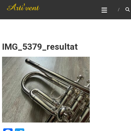
Skip
ARTI'VENT
to
Réparation, entretient, remise en état et vente
content
d'instruments à vent
IMG_5379_resultat