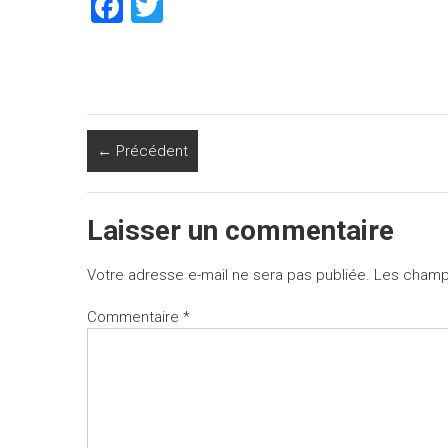
F
T
a
wi
ce
tt
b
er
o
← Précédent
ok
Laisser un commentaire
Votre adresse e-mail ne sera pas publiée.
Les champs
Commentaire
*