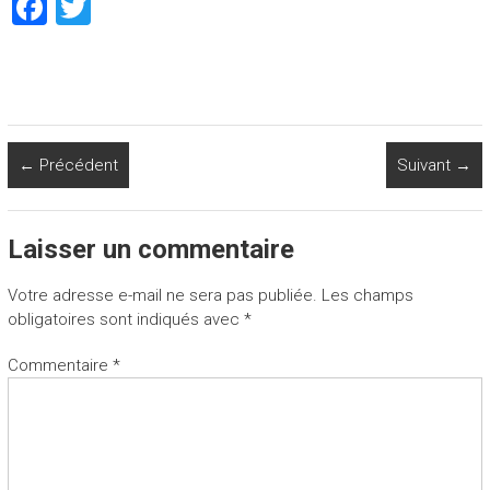
F
T
a
wi
ce
tt
b
er
o
← Précédent
Suivant →
ok
Laisser un commentaire
Votre adresse e-mail ne sera pas publiée.
Les champs
obligatoires sont indiqués avec
*
Commentaire
*