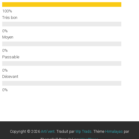
Très bon
Moyen
Passable
Décevant
Copyright © 2026
Arti'vent
. Traduit par
Wp Trads
. Thème
Himalayas
par