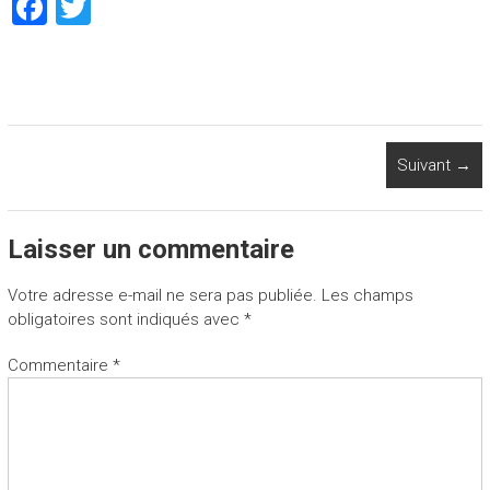
F
T
a
wi
ce
tt
b
er
o
Suivant →
ok
Laisser un commentaire
Votre adresse e-mail ne sera pas publiée.
Les champs
obligatoires sont indiqués avec
*
Commentaire
*