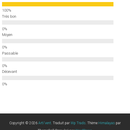
Très bon
Moyen
Passable
Décevant
Copyright © 2026
Arti'vent
. Traduit par
Wp Trads
. Thème
Himalayas
par