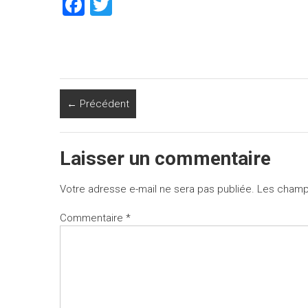
F
T
a
wi
ce
tt
b
er
o
← Précédent
ok
Laisser un commentaire
Votre adresse e-mail ne sera pas publiée.
Les champs
Commentaire
*