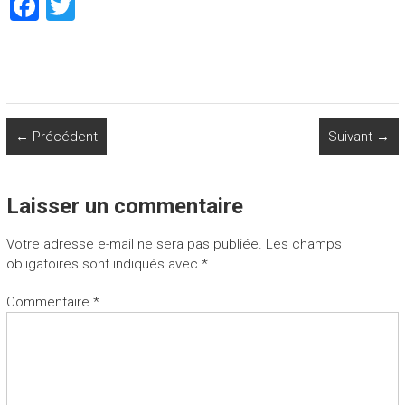
F
T
a
wi
ce
tt
b
er
o
← Précédent
Suivant →
ok
Laisser un commentaire
Votre adresse e-mail ne sera pas publiée.
Les champs
obligatoires sont indiqués avec
*
Commentaire
*