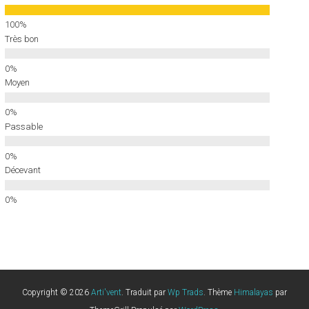
Très bon
Moyen
Passable
Décevant
Copyright © 2026
Arti'vent
. Traduit par
Wp Trads
. Thème
Himalayas
par