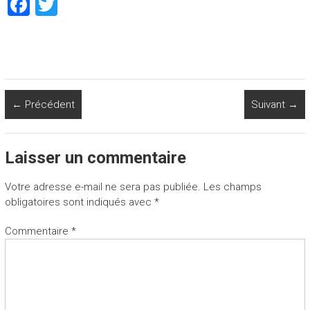
F
T
a
wi
ce
tt
b
er
o
← Précédent
Suivant →
ok
Laisser un commentaire
Votre adresse e-mail ne sera pas publiée.
Les champs
obligatoires sont indiqués avec
*
Commentaire
*