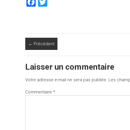
F
T
a
wi
ce
tt
b
er
o
← Précédent
ok
Laisser un commentaire
Votre adresse e-mail ne sera pas publiée.
Les champs
Commentaire
*