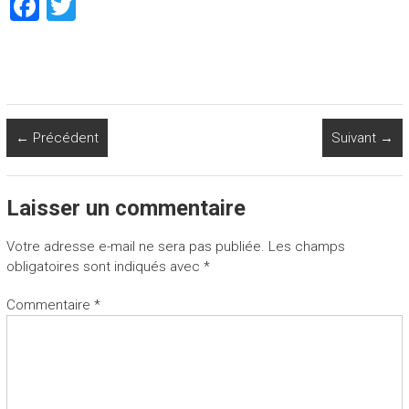
F
T
a
wi
ce
tt
b
er
o
← Précédent
Suivant →
ok
Laisser un commentaire
Votre adresse e-mail ne sera pas publiée.
Les champs
obligatoires sont indiqués avec
*
Commentaire
*