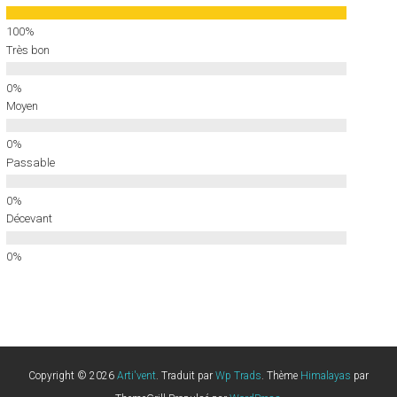
Très bon
Moyen
Passable
Décevant
Copyright © 2026
Arti'vent
. Traduit par
Wp Trads
. Thème
Himalayas
par