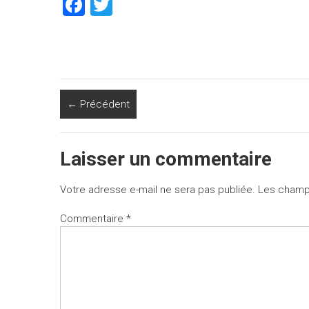
F
T
a
wi
ce
tt
b
er
o
← Précédent
ok
Laisser un commentaire
Votre adresse e-mail ne sera pas publiée.
Les champs
Commentaire
*