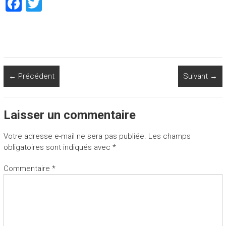
F
T
a
wi
ce
tt
b
er
o
← Précédent
Suivant →
ok
Laisser un commentaire
Votre adresse e-mail ne sera pas publiée.
Les champs
obligatoires sont indiqués avec
*
Commentaire
*