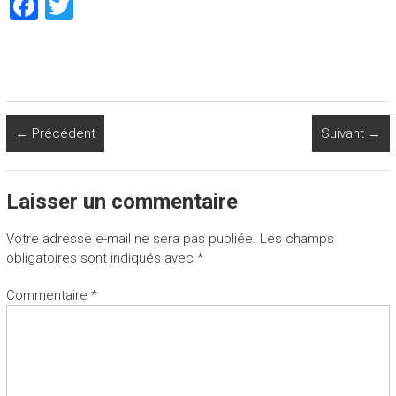
F
T
a
wi
ce
tt
b
er
o
← Précédent
Suivant →
ok
Laisser un commentaire
Votre adresse e-mail ne sera pas publiée.
Les champs
obligatoires sont indiqués avec
*
Commentaire
*