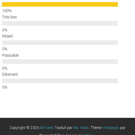
Très bon
Moyen
Passable
Décevant
Copyright © 2026
Arti'vent
. Traduit par
Wp Trads
. Thème
Himalayas
par