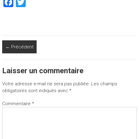
F
T
a
wi
ce
tt
b
er
o
← Précédent
ok
Laisser un commentaire
Votre adresse e-mail ne sera pas publiée.
Les champs
obligatoires sont indiqués avec
*
Commentaire
*