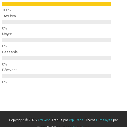
Très bon
Moyen
Passable
Décevant
Copyright © 2026
Arti'vent
. Traduit par
Wp Trads
. Thème
Himalayas
par