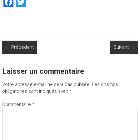
F
T
a
wi
ce
tt
b
er
o
← Précédent
Suivant →
ok
Laisser un commentaire
Votre adresse e-mail ne sera pas publiée.
Les champs
obligatoires sont indiqués avec
*
Commentaire
*