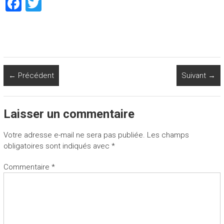
F
T
a
wi
ce
tt
b
er
o
← Précédent
Suivant →
ok
Laisser un commentaire
Votre adresse e-mail ne sera pas publiée.
Les champs
obligatoires sont indiqués avec
*
Commentaire
*