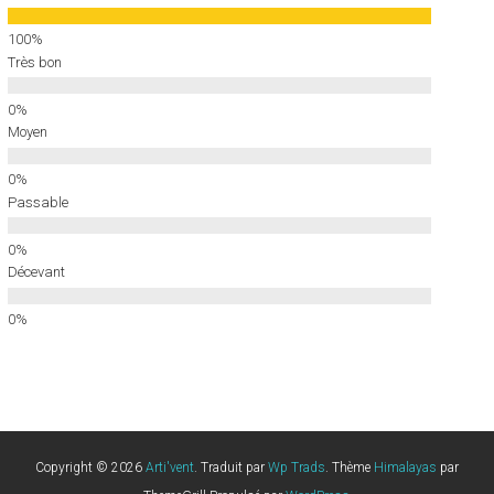
Très bon
Moyen
Passable
Décevant
Copyright © 2026
Arti'vent
. Traduit par
Wp Trads
. Thème
Himalayas
par