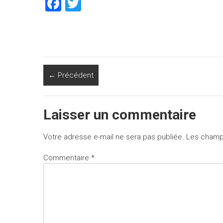
F
T
a
wi
ce
tt
b
er
o
← Précédent
ok
Laisser un commentaire
Votre adresse e-mail ne sera pas publiée.
Les champs
Commentaire
*